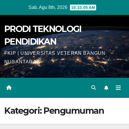
Skip
Sab. Agu 8th, 2026
10:33:06 AM
to
content
PRODI TEKNOLOGI
PENDIDIKAN
FKIP | UNIVERSITAS VETERAN BANGUN
NUSANTARA
Kategori:
Pengumuman