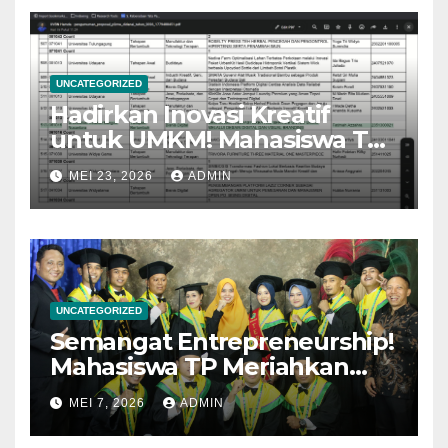
UNCATEGORIZED
Hadirkan Inovasi Kreatif
untuk UMKM! Mahasiswa TP
Kelas Reguler Lolos Didanai
MEI 23, 2026
ADMIN
P2MW 2026
UNCATEGORIZED
Semangat Entrepreneurship!
Mahasiswa TP Meriahkan
Wisuda Univet Bantara
MEI 7, 2026
ADMIN
Periode Mei 2026