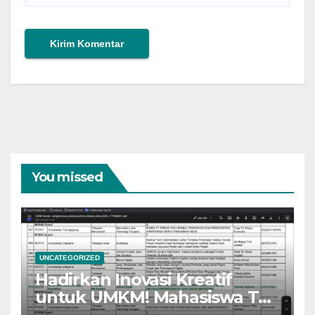
You missed
UNCATEGORIZED
Hadirkan Inovasi Kreatif
untuk UMKM! Mahasiswa TP
Kelas Reguler Lolos Didanai