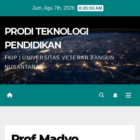
Skip
Jum. Agu 7th, 2026
8:25:03 AM
to
content
PRODI TEKNOLOGI
PENDIDIKAN
FKIP | UNIVERSITAS VETERAN BANGUN
NUSANTARA
Prof Madyo